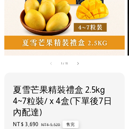
1
/
11
夏雪芒果精裝禮盒 2.5kg
4~7粒裝/ x 4盒(下單後7日
內配達)
Sale
NT$ 3,690
Regular
售完
NT$ 5,520