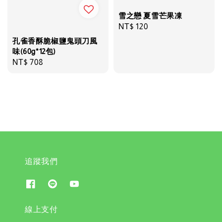
雪之戀 夏雪芒果凍
Regular
NT$ 120
price
孔雀香酥脆椒鹽鬼頭刀風
味(60g*12包)
Regular
NT$ 708
price
追蹤我們
線上支付