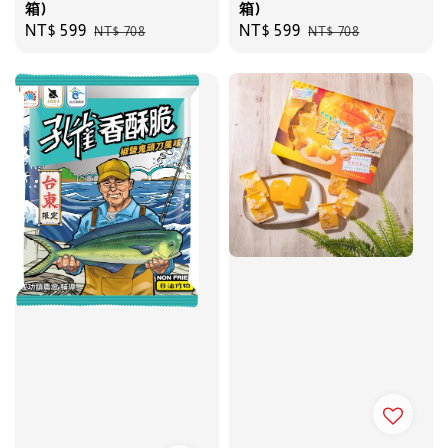
箱)
箱)
Sale
NT$ 599
Regular
Sale
NT$ 599
Regular
NT$ 708
NT$ 708
price
price
price
price