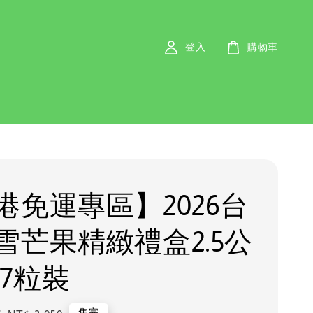
登入
購物車
港免運專區】2026台
雪芒果精緻禮盒2.5公
~7粒裝
售完