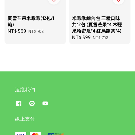
夏雪芒果米乖乖(12包/1
米乖乖綜合包 三種口味
箱)
共12包 (夏雪芒果*4 木虌
果哈密瓜*4 紅烏龍茶*4)
Sale
NT$ 599
Regular
NT$ 708
Sale
NT$ 599
Regular
NT$ 708
price
price
price
price
追蹤我們
線上支付