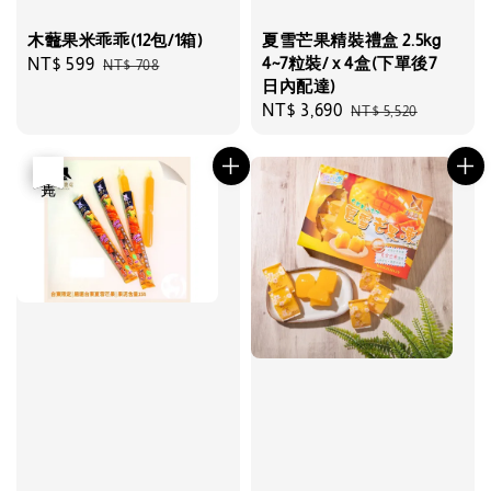
木虌果米乖乖(12包/1箱)
夏雪芒果精裝禮盒 2.5kg
4~7粒裝/ x 4盒(下單後7
Sale
NT$ 599
Regular
NT$ 708
日內配達)
price
price
Sale
NT$ 3,690
Regular
NT$ 5,520
price
price
優惠
售完