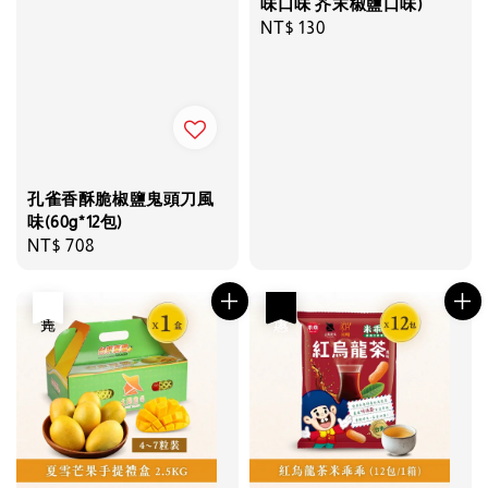
味口味 芥末椒鹽口味)
Regular
NT$ 130
price
孔雀香酥脆椒鹽鬼頭刀風
味(60g*12包)
Regular
NT$ 708
price
售完
優惠