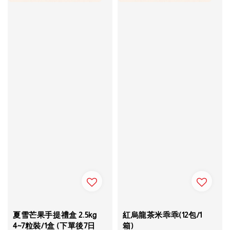
夏雪芒果手提禮盒 2.5kg
紅烏龍茶米乖乖(12包/1
4~7粒裝/1盒 (下單後7日
箱)