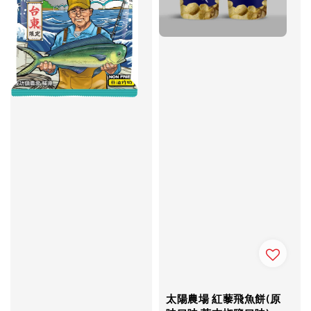
太陽農場 紅藜飛魚餅(原