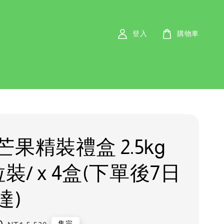
登入
購物車
果精裝禮盒 2.5kg
粒裝/ x 4盒(下單後7日
達)
售完