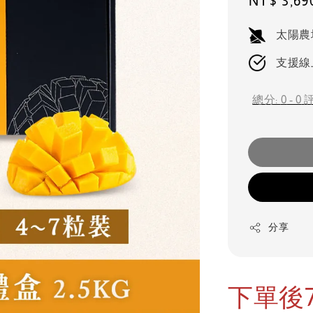
Sale
NT$ 3,69
price
太陽農
支援線
總分:
0
-
0
分享
下單後