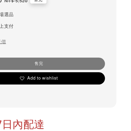
0
Regular
NT$ 5,520
price
場選品
上支付
評價
售完
Add to wishlist
7日內配達