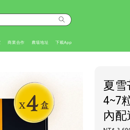
室
商業合作
農場地址
下載App
夏雪芒
4~7
內配